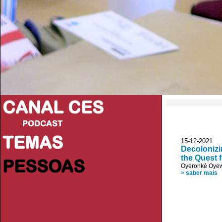
CANAL CES
PODCAST
TEMAS
15-12-20
Decolonizi
the Quest 
PESSOAS
Oyeronké Oye
> saber mais