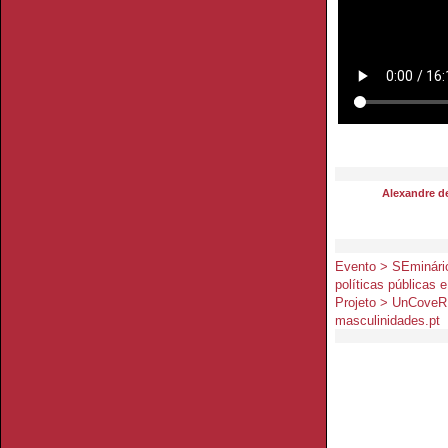
Alexandre d
Evento > SEminário
políticas públicas 
Projeto > UnCoveR
masculinidades.pt