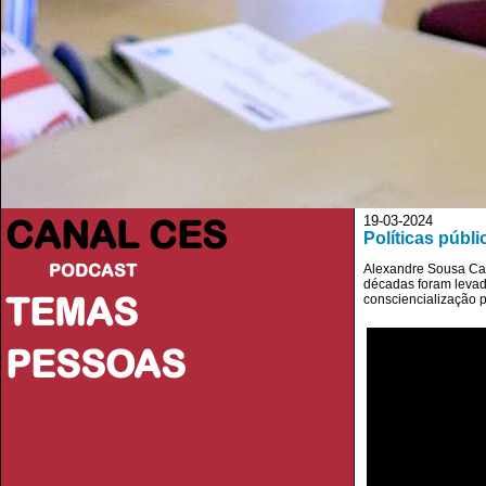
CANAL CES
19-03-2024
Políticas públ
PODCAST
Alexandre Sousa Carv
décadas foram levad
TEMAS
consciencialização p
PESSOAS