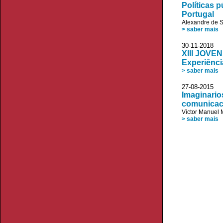
Políticas p
Portugal
Alexandre de 
> saber mais
30-11-20
XIII JOVE
Experiênci
> saber mais
27-08-20
Imaginarios
comunicaci
Victor Manuel 
> saber mais