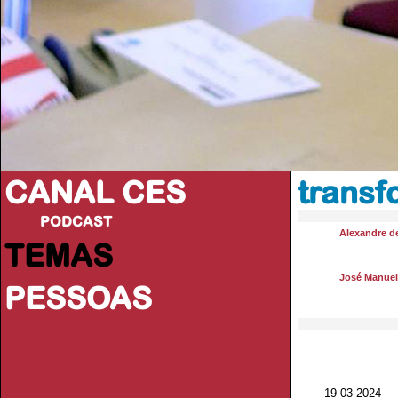
CANAL CES
transf
PODCAST
Alexandre d
TEMAS
José Manue
PESSOAS
19-03-20