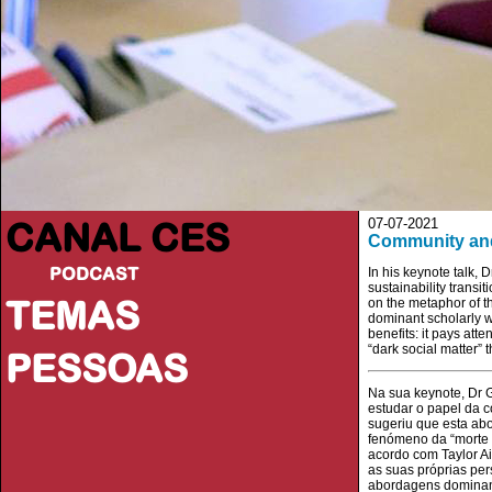
CANAL CES
07-07-2021
Community and 
PODCAST
In his keynote talk, 
sustainability transi
TEMAS
on the metaphor of t
dominant scholarly w
benefits: it pays atte
“dark social matter”
PESSOAS
Na sua keynote, Dr 
estudar o papel da 
sugeriu que esta ab
fenómeno da “morte p
acordo com Taylor Ai
as suas próprias pe
abordagens dominan