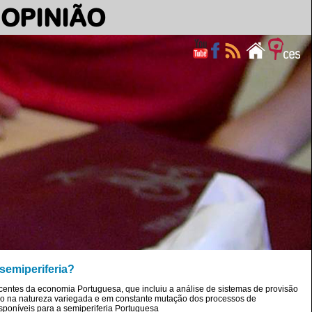
OPINIÃO
semiperiferia?
entes da economia Portuguesa, que incluiu a análise de sistemas de provisão
ido na natureza variegada e em constante mutação dos processos de
isponíveis para a semiperiferia Portuguesa