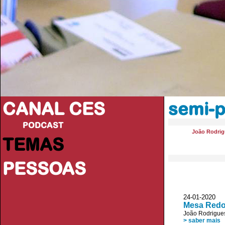
CANAL CES
semi-p
PODCAST
João Rodrig
TEMAS
PESSOAS
24-01-20
Mesa Redon
João Rodrigue
> saber mais