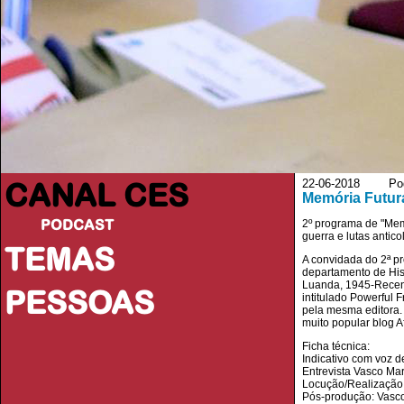
CANAL CES
22-06-2018 Pod
Memória Futur
PODCAST
2º programa de "Mem
guerra e lutas antico
TEMAS
A convidada do 2ª p
departamento de Hist
Luanda, 1945-Recent
PESSOAS
intitulado Powerful 
pela mesma editora.
muito popular blog A
Ficha técnica:
Indicativo com voz d
Entrevista Vasco Mar
Locução/Realização:
Pós-produção: Vasco