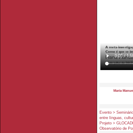
Maria Manue
Evento > Seminário
entre línguas, cult
Projeto > GLOCA
Observatório de Po