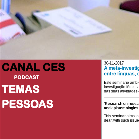
CANAL CES
30-11-2017
A meta-investi
entre línguas,
PODCAST
Este seminário ambic
TEMAS
investigação têm usa
das suas atividades 
PESSOAS
‘Research on resea
and epistemologies
This seminar aims to
dealt with such issues