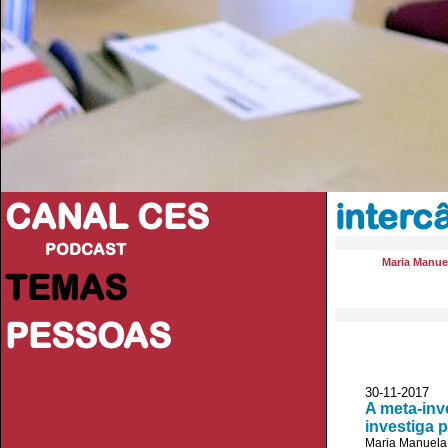
CANAL CES
interc
PODCAST
Maria Manue
TEMAS
PESSOAS
30-11-20
A meta-inv
investiga p
Maria Manuela