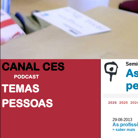
CANAL CES
Semi
As
PODCAST
pe
TEMAS
PESSOAS
2026
2025
202
29-08-20
As profiss
> saber mais