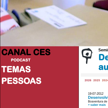
CANAL CES
Semi
De
PODCAST
au
TEMAS
PESSOAS
2026
2025
202
19-07-20
Desenvolv
Boaventura de
> saber mais