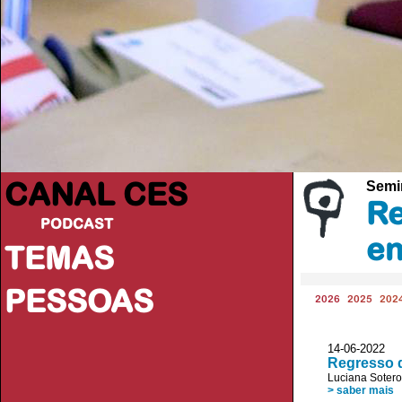
CANAL CES
Semi
Re
PODCAST
en
TEMAS
PESSOAS
2026
2025
202
14-06-20
Regresso d
Luciana Sotero
> saber mais