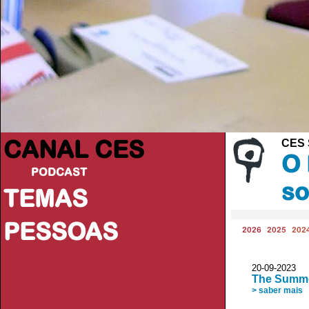
CANAL CES
CES 
O 
PODCAST
so
TEMAS
PESSOAS
2026
2025
202
20-09-20
The Summer
> saber mais