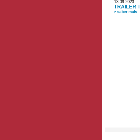
13-09-20
TRAILER Th
> saber mais