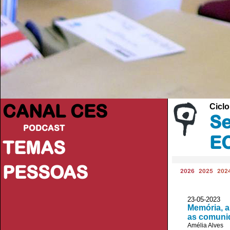
CANAL CES
Ciclo
Se
PODCAST
E
TEMAS
PESSOAS
2026
2025
202
23-05-20
Memória, a
as comunid
Amélia Alves