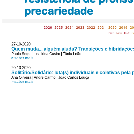
precariedade
2026
2025
2024
2023
2022
2021
2020
2019
20
Dez
Nov
Out
S
27-10-2020
Quem muda... alguém ajuda? Transições e hibridações
Paula Sequeiros
|
Irina Castro
|
Tânia Leão
> saber mais
20-10-2020
Solitário/Solidário: luta(s) individuais e coletivas pel
Ana Oliveira
|
André Carmo
|
João Carlos Louçã
> saber mais