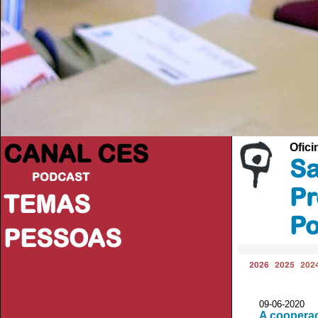
CANAL CES
Ofici
Sa
PODCAST
Pr
TEMAS
Po
PESSOAS
2026
2025
202
09-06-20
A cooperaç