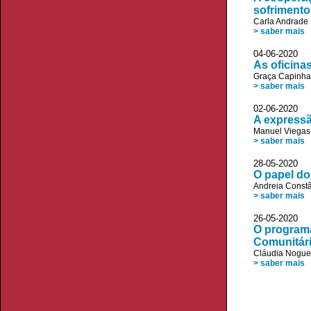
sofrimento
Carla Andrade
> saber mais
04-06-20
As oficina
Graça Capinha
> saber mais
02-06-20
A expressã
Manuel Viegas
> saber mais
28-05-20
O papel do
Andreia Const
> saber mais
26-05-20
O programa
Comunitári
Cláudia Nogue
> saber mais