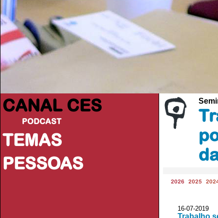
CANAL CES
Semi
Tr
PODCAST
po
TEMAS
da
PESSOAS
2026
2025
202
16-07-20
Trabalho s