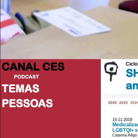
CANAL CES
Cicl
SH
PODCAST
an
TEMAS
PESSOAS
2026
2025
202
15-11-20
Medicaliza
LGBTQI+ s
Catarina Rêgo