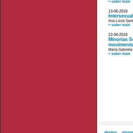
> saber mais
13-06-20
Intersexua
Ana Lúcia San
> saber mais
22-04-20
Minorias S
movimentos
Maria Gabriela
> saber mais
direitos
ativis