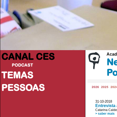
CANAL CES
Acad
Ne
PODCAST
Po
TEMAS
PESSOAS
2026
2025
202
31-10-20
Entrevista
Catarina Calde
> saber mais