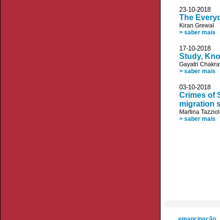
23-10-20
The Everyd
Kiran Grewal
> saber mais
17-10-20
Study, Kno
Gayatri Chakra
> saber mais
03-10-20
Crimes of S
migration 
Martina Tazziol
> saber mais
emancipação