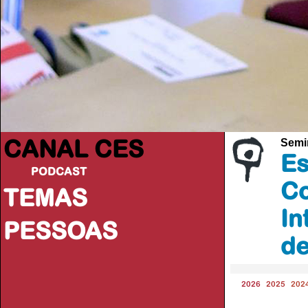
CANAL CES
Semi
Es
PODCAST
Co
TEMAS
In
PESSOAS
d
2026
2025
202