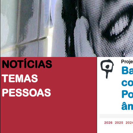
NOTÍCIAS
Proje
Ba
TEMAS
co
PESSOAS
Po
âm
2026
2025
202