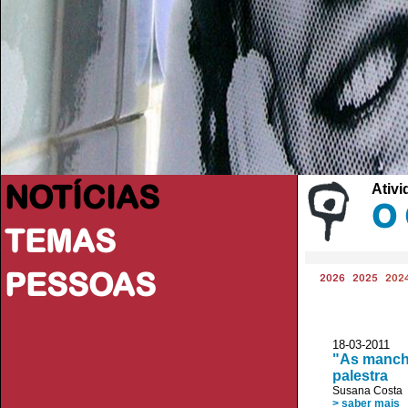
NOTÍCIAS
Ativi
O 
TEMAS
PESSOAS
2026
2025
202
18-03-2011 
"As manchas
palestra
Susana Costa
> saber mais