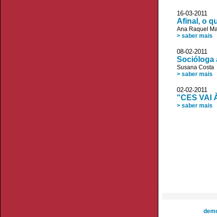
16-03-2011 
Afinal, o q
Ana Raquel Ma
> saber mais
08-02-2011 D
Socióloga 
Susana Costa
> saber mais
02-02-2011 
"CES VAI
> saber mais
demo