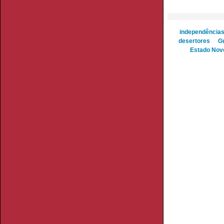
independência
desertores
G
Estado Nov