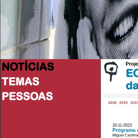
NOTÍCIAS
Proje
EC
TEMAS
da
PESSOAS
2026
2025
202
20-11-2023
Programa «
Miguel Cardin