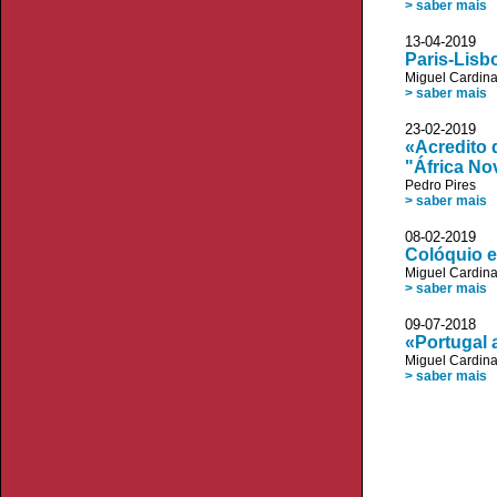
> saber mais
13-04-2019 
Paris-Lisb
Miguel Cardin
> saber mais
23-02-2019 A
«Acredito 
"África No
Pedro Pires
> saber mais
08-02-2019 P
Colóquio e
Miguel Cardin
> saber mais
09-07-2018
«Portugal 
Miguel Cardin
> saber mais