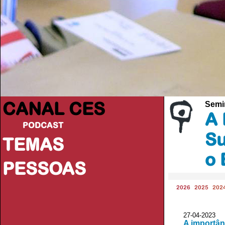
CANAL CES
Semi
A 
PODCAST
Su
TEMAS
o 
PESSOAS
2026
2025
202
27-04-20
A importân