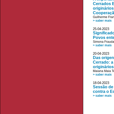
Cerrados B
originários
Cooperaç
Guilherme Fran
> saber mais
25-04-20
Significad
Povos ente
Simona Frauda
> saber mais
20-04-20
Das origen
Cerrado: a
originários
Maiana Maia Te
> saber mais
18-04-20
Sessão de 
contra o E
> saber mais