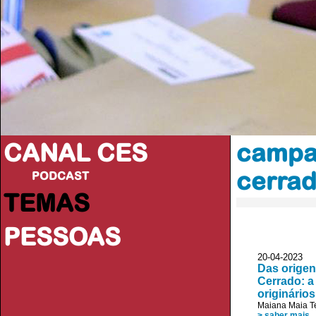
CANAL CES
campa
cerra
PODCAST
TEMAS
PESSOAS
20-04-20
Das origen
Cerrado: a
originários
Maiana Maia Te
> saber mais