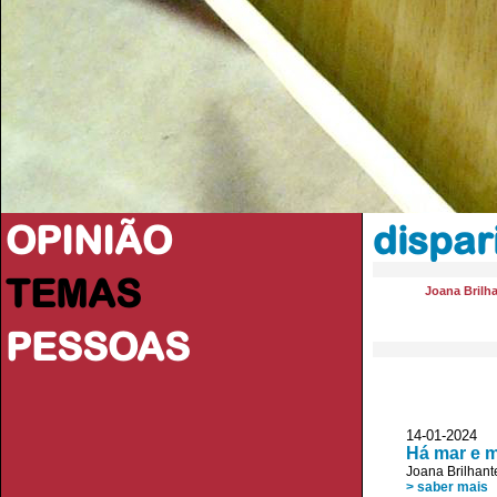
OPINIÃO
dispar
TEMAS
Joana Brilh
PESSOAS
14-01-2024 
Há mar e 
Joana Brilhant
> saber mais