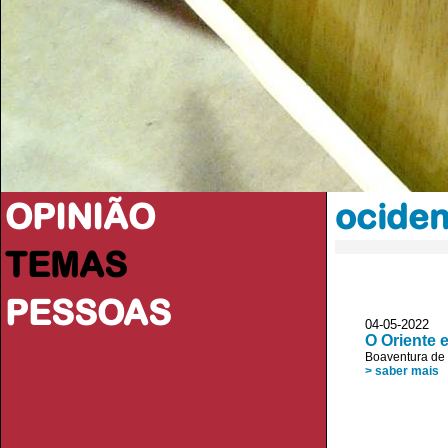
OPINIÃO
ociden
TEMAS
PESSOAS
04-05-2022 JL
O Oriente 
Boaventura de
> saber mais