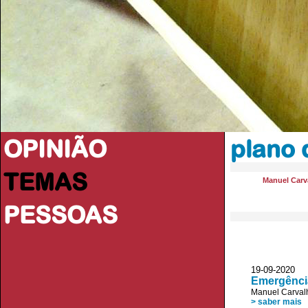
OPINIÃO
plano
TEMAS
Manuel Carva
PESSOAS
19-09-2020 
Emergênci
Manuel Carvalh
> saber mais