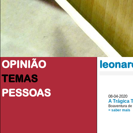
OPINIÃO
leonar
TEMAS
PESSOAS
08-04-2020 JL
A Trágica 
Boaventura de
> saber mais