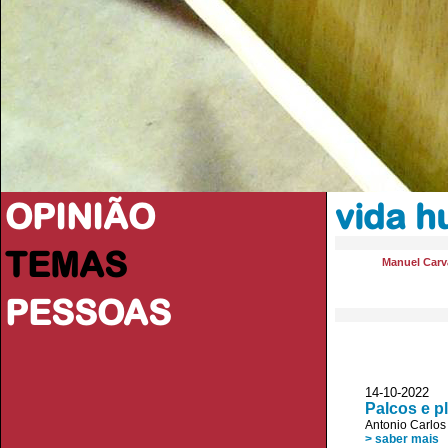
OPINIÃO
vida 
TEMAS
Manuel Carva
PESSOAS
14-10-2022 
Palcos e pl
Antonio Carlos
> saber mais