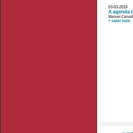
03-03-2019 
A agenda d
Manuel Carvalh
> saber mais