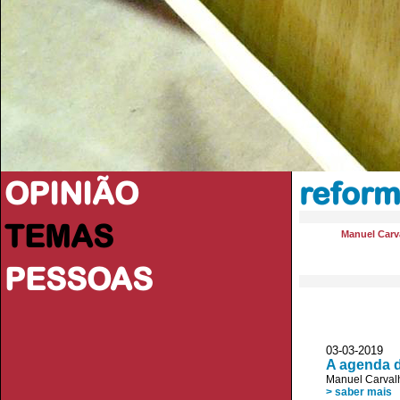
OPINIÃO
refor
TEMAS
Manuel Carva
PESSOAS
03-03-2019 
A agenda d
Manuel Carvalh
> saber mais