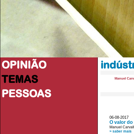
OPINIÃO
indúst
TEMAS
Manuel Carv
PESSOAS
06-08-2017 
O valor do
Manuel Carval
> saber mais