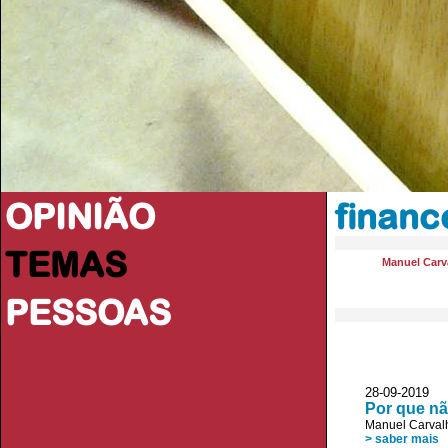
OPINIÃO
financ
TEMAS
Manuel Carva
PESSOAS
28-09-2019 
Por que nã
Manuel Carvalh
> saber mais