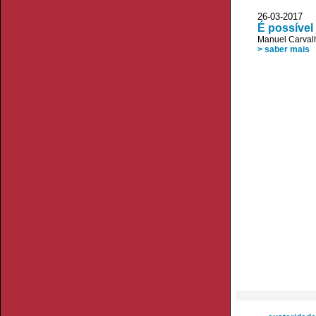
26-03-2017 
É possível 
Manuel Carvalh
> saber mais