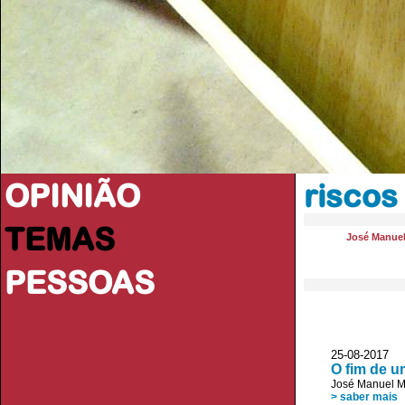
OPINIÃO
riscos
TEMAS
José Manue
PESSOAS
25-08-2017
O fim de u
José Manuel 
> saber mais