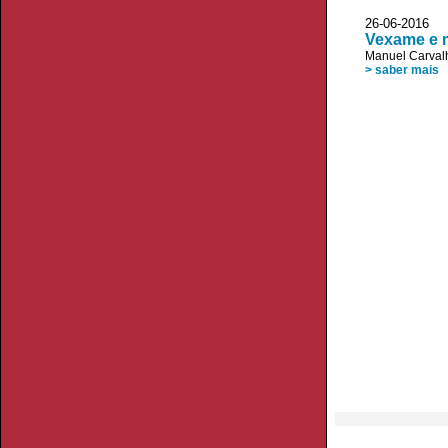
26-06-2016 
Vexame e m
Manuel Carvalh
> saber mais