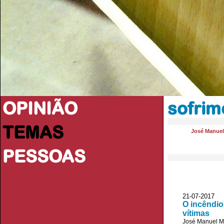
OPINIÃO
sofrim
TEMAS
José Manue
PESSOAS
21-07-2017
O incêndio
vítimas
José Manuel 