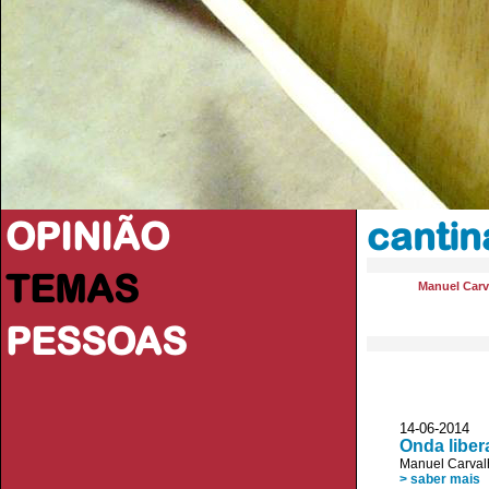
OPINIÃO
cantin
TEMAS
Manuel Carv
PESSOAS
14-06-2014 
Onda liber
Manuel Carval
> saber mais