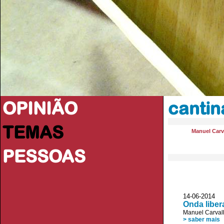
OPINIÃO
cantin
TEMAS
Manuel Carv
PESSOAS
14-06-2014 
Onda liber
Manuel Carval
> saber mais