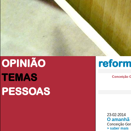
OPINIÃO
reform
TEMAS
Conceição 
PESSOAS
23-02-2014
O amanhã 
Conceição Go
> saber mais