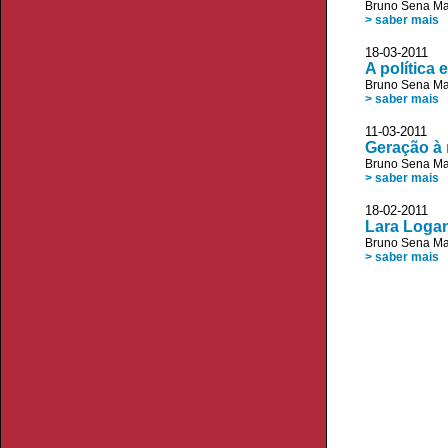
Bruno Sena Ma
> saber mais
18-03-2011 
A política
Bruno Sena Ma
> saber mais
11-03-2011 
Geração à 
Bruno Sena Ma
> saber mais
18-02-2011 
Lara Logan
Bruno Sena Ma
> saber mais