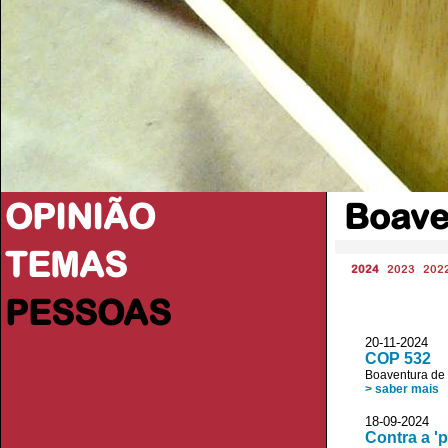
OPINIÃO
Boave
TEMAS
2024
2023
202
PESSOAS
20-11-2024 JL
COP 532
Boaventura de
> saber mais
18-09-2024 JL
Contra a 'p