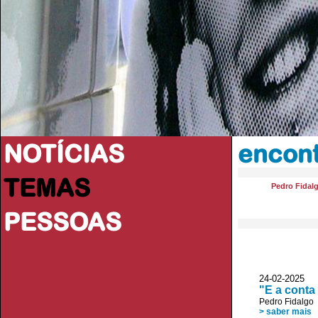
NOTÍCIAS
encon
TEMAS
Pedro Fidal
PESSOAS
24-02-2025
"E a conta
Pedro Fidalgo
> saber mais