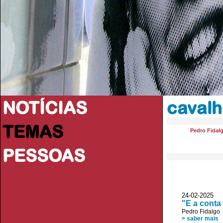
NOTÍCIAS
cavalh
TEMAS
Pedro Fidal
PESSOAS
24-02-2025
"E a conta
Pedro Fidalgo
> saber mais