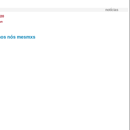
notícias
20
un
ermos nós mesmxs