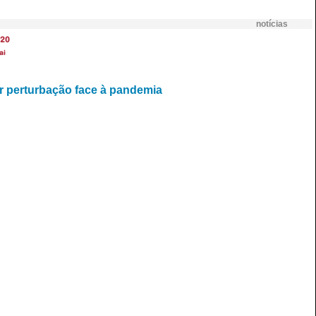
notícias
20
ai
r perturbação face à pandemia