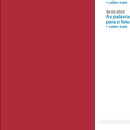
> saber mais
30-03-2023
As palavra
para o futu
> saber mais