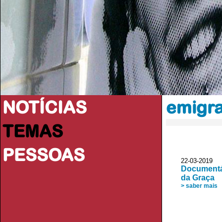
NOTÍCIAS
emigr
TEMAS
PESSOAS
22-03-2019 A
Documentár
da Graça
> saber mais