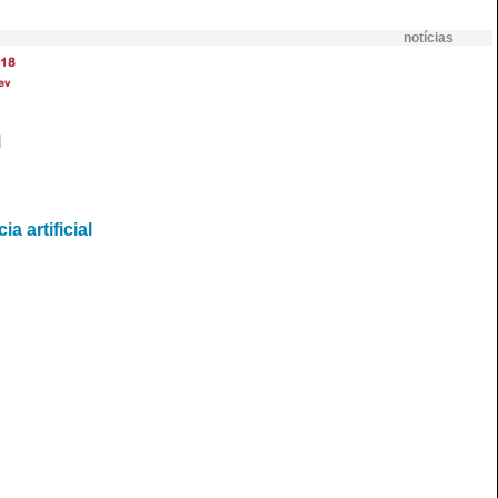
notícias
18
ev
l
a artificial