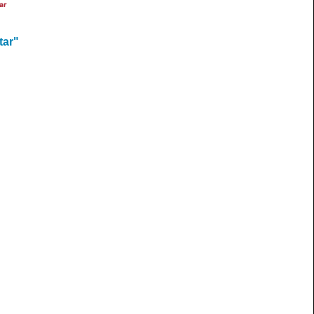
ar
tar"