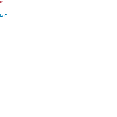
ar
tar"